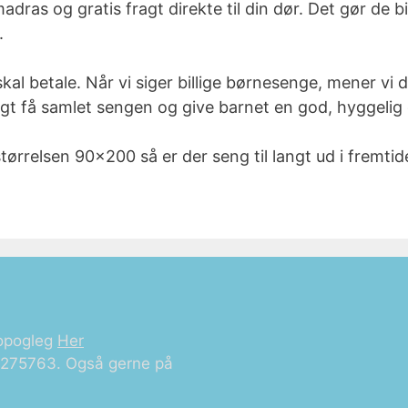
dras og gratis fragt direkte til din dør. Det gør de bi
.
kal betale. Når vi siger billige børnesenge, mener vi d
igt få samlet sengen og give barnet en god, hyggeli
ørrelsen 90×200 så er der seng til langt ud i fremtid
opogleg
Her
21275763. Også gerne på