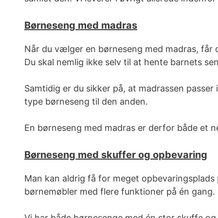
Børneseng med madras
Når du vælger en børneseng med madras, får du 
Du skal nemlig ikke selv til at hente barnets se
Samtidig er du sikker på, at madrassen passer
type børneseng til den anden.
En
børneseng med madras er derfor både et nemt
Børneseng med skuffer og opbevaring
Man kan aldrig få for meget opbevaringsplads
børnemøbler med flere funktioner på én gang.
Vi har både børnesenge med én stor skuffe og t