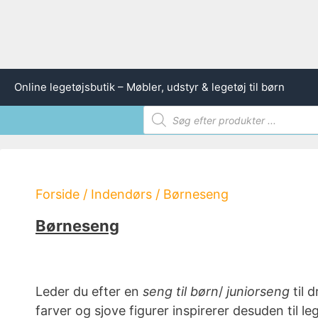
Hop
Online legetøjsbutik – Møbler, udstyr & legetøj til børn
til
Products
indhold
search
Forside
/
Indendørs
/ Børneseng
Børneseng
Leder du efter en
seng til børn
/
juniorseng
til 
farver og sjove figurer inspirerer desuden til