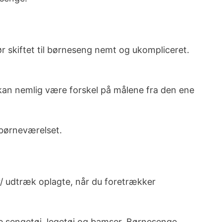
r skiftet til børneseng nemt og ukompliceret.
kan nemlig være forskel på målene fra den ene
 børneværelset.
/ udtræk oplagte, når du foretrækker
de sengetøj, legetøj og bamser. Børnesenge