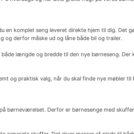
en komplet seng leveret direkte hjem til dig. Det gø
ng og derfor måske ud og låne både bil og trailer.
 i både længde og bredde til den nye børneseng. Der 
 og praktisk valg, når du skal finde nye møbler til
 på børneværelset. Derfor er børnesenge med skuffer
o separate skuffer. Det giver masser af plads til bå