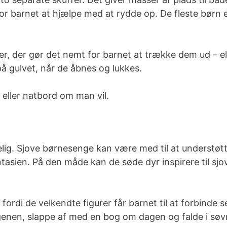
r barnet at hjælpe med at rydde op. De fleste børn e
ler, der gør det nemt for barnet at trække dem ud – e
å gulvet, når de åbnes og lukkes.
eller natbord om man vil.
. Sjove børnesenge kan være med til at understøtte a
fantasien. På den måde kan de søde dyr inspirere til s
, fordi de velkendte figurer får barnet til at forbin
enen, slappe af med en bog om dagen og falde i søv