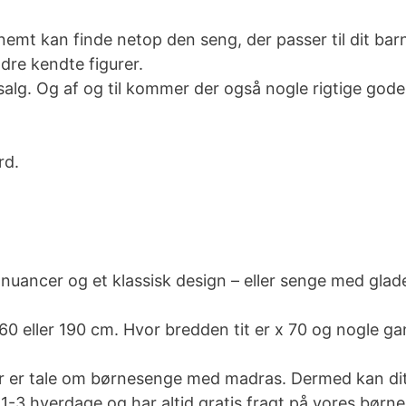
 nemt kan finde netop den seng, der passer til dit ba
dre kendte figurer.
lg. Og af og til kommer der også nogle rigtige gode 
rd.
 nuancer og et klassisk design – eller senge med gla
60 eller 190 cm. Hvor bredden tit er x 70 og nogle g
r er tale om børnesenge med madras. Dermed kan dit 
r 1-3 hverdage og har altid gratis fragt på vores børn