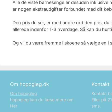
Alle de viste børnesenge er desuden inklusive ma
er nogen ekstraudgifter forbundet med dit køb
Den pris du ser, er med andre ord den pris, du s
allerede indenfor 1-3 hverdage. Så kan du hurt
Og vil du være fremme i skoene så vælge en i st
Om hopogleg.dk
Kontakt
Om hopogleg
Kontakt h
hopogleg kan du læse mere om
Eller på 
Her
sms.