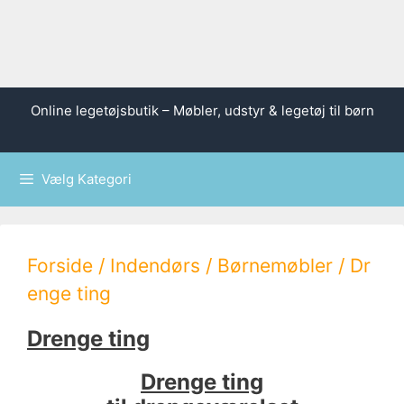
Hop
Online legetøjsbutik – Møbler, udstyr & legetøj til børn
til
indhold
Vælg Kategori
Forside
/
Indendørs
/
Børnemøbler
/ Dr
enge ting
Drenge ting
Drenge ting