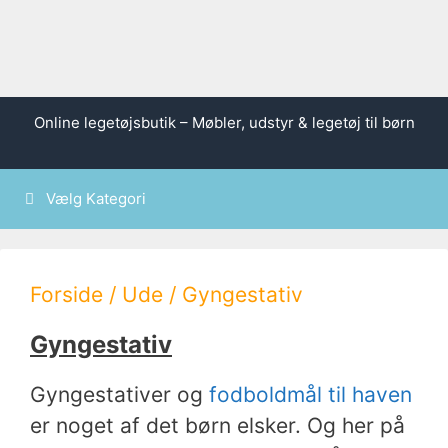
Hop
Online legetøjsbutik – Møbler, udstyr & legetøj til børn
til
indhold
Vælg Kategori
Forside
/
Ude
/ Gyngestativ
Gyngestativ
Gyngestativer og
fodboldmål til haven
er noget af det børn elsker. Og her på