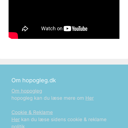
Om hopogleg.dk
Om hopogleg
hopogleg kan du læse mere om
Her
Cookie & Reklame
Her
kan du læse sidens cookie & reklame
politik