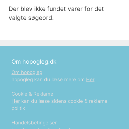
Der blev ikke fundet varer for det
valgte søgeord.
Om hopogleg.dk
Om hopogleg
hopogleg kan du læse mere om
Her
Cookie & Reklame
Her
kan du læse sidens cookie & reklame
politik
Handelsbetingelser