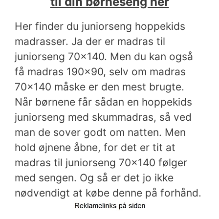
til din børneseng her
Her finder du juniorseng hoppekids
madrasser. Ja der er madras til
juniorseng 70×140. Men du kan også
få madras 190×90, selv om madras
70×140 måske er den mest brugte.
Når børnene får sådan en hoppekids
juniorseng med skummadras, så ved
man de sover godt om natten. Men
hold øjnene åbne, for det er tit at
madras til juniorseng 70×140 følger
med sengen. Og så er det jo ikke
nødvendigt at købe denne på forhånd.