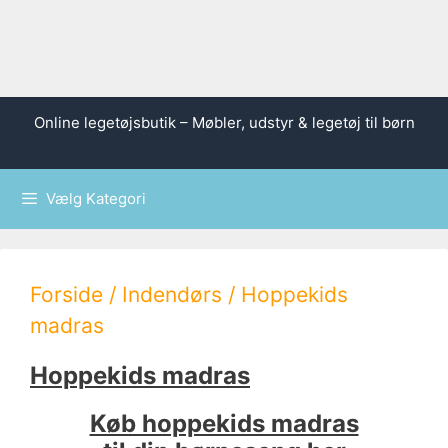
Hop
Online legetøjsbutik – Møbler, udstyr & legetøj til børn
til
indhold
Vælg Kategori
Forside
/
Indendørs
/ Hoppekids
madras
Hoppekids madras
Køb hoppekids madras