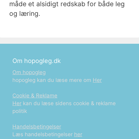
måde et alsidigt redskab for både leg
og læring.
Om hopogleg.dk
Om hopogleg
hopogleg kan du læse mere om
Her
Cookie & Reklame
Her
kan du læse sidens cookie & reklame
politik
Handelsbetingelser
Læs handelsbetingelser
her