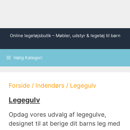
Hop
Online legetøjsbutik – Møbler, udstyr & legetøj til børn
til
indhold
Vælg Kategori
Forside
/
Indendørs
/ Legegulv
Legegulv
Opdag vores udvalg af legegulve,
designet til at berige dit barns leg med