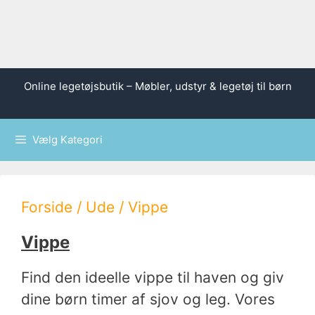
Hop
Online legetøjsbutik – Møbler, udstyr & legetøj til børn
til
indhold
Vælg Kategori
Forside
/
Ude
/ Vippe
Vippe
Find den ideelle vippe til haven og giv
dine børn timer af sjov og leg. Vores