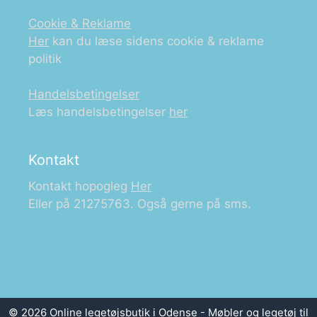
Cookie & Reklame
Her
kan du læse sidens cookie & reklame
politik
Handelsbetingelser
Læs handelsbetingelser
her
Kontakt
Kontakt hopogleg
Her
Eller på 21275763. Også gerne på sms.
© 2026 Online legetøjsbutik i Odense - Møbler og legetøj til