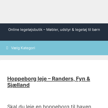
Hop
Online legetøjsbutik – Møbler, udstyr & legetøj til børn
til
indhold
Vælg Kategori
Hoppeborg leje – Randers, Fyn &
Sjælland
Skal du leje en hoppeborg til haven,