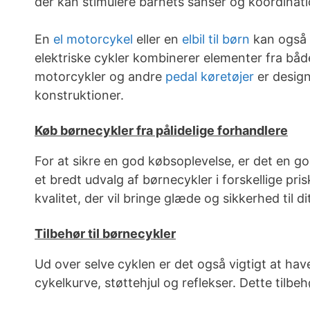
der kan stimulere barnets sanser og koordinati
En
el motorcykel
eller en
elbil til børn
kan også 
elektriske cykler kombinerer elementer fra både
motorcykler og andre
pedal køretøjer
er design
konstruktioner.
Køb børnecykler fra pålidelige forhandlere
For at sikre en god købsoplevelse, er det en go
et bredt udvalg af børnecykler i forskellige pri
kvalitet, der vil bringe glæde og sikkerhed til di
Tilbehør til børnecykler
Ud over selve cyklen er det også vigtigt at have 
cykelkurve, støttehjul og reflekser. Dette tilb