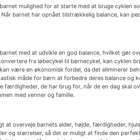
barnet mulighed for at starte med at bruge cyklen so
Når barnet har opnået tilstrækkelig balance, kan ped
barnet med at udvikle en god balance, hvilket gør ove
nvertere fra løbecykel til børnecykel, kan cyklen bru
 kan være en økonomisk fordel, da det eliminerer beho
ntastisk måde for børn at forbedre deres balance og 
 færdigheder, de har brug for, når de en dag skal ove
ammen med venner og familie.
gt at overveje barnets alder, højde, færdigheder, hju
r og størrelser, så det er muligt at finde den perfekt