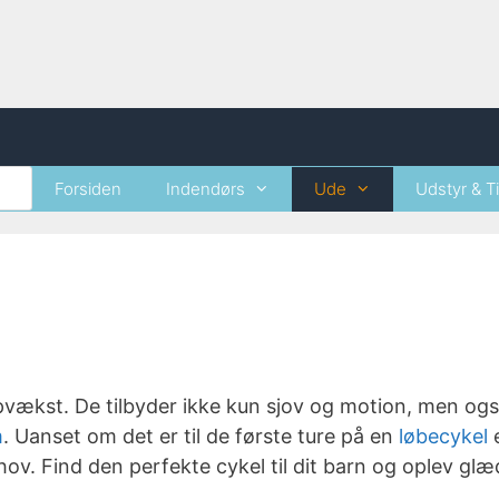
Forsiden
Indendørs
Ude
Udstyr & T
opvækst. De tilbyder ikke kun sjov og motion, men ogs
m
. Uanset om det er til de første ture på en
løbecykel
e
hov. Find den perfekte cykel til dit barn og oplev gl