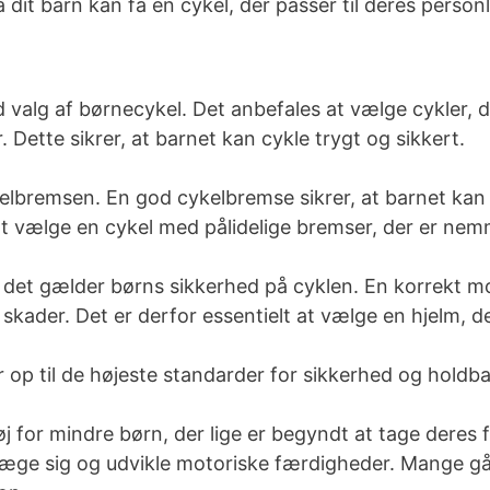
å dit barn kan få en cykel, der passer til deres personli
 valg af børnecykel. Det anbefales at vælge cykler, de
Dette sikrer, at barnet kan cykle trygt og sikkert.
elbremsen. En god cykelbremse sikrer, at barnet kan s
 at vælge en cykel med pålidelige bremser, der er nem
år det gælder børns sikkerhed på cyklen. En korrekt 
 skader. Det er derfor essentielt at vælge en hjelm, 
er op til de højeste standarder for sikkerhed og holdb
j for mindre børn, der lige er begyndt at tage deres f
væge sig og udvikle motoriske færdigheder. Mange gå