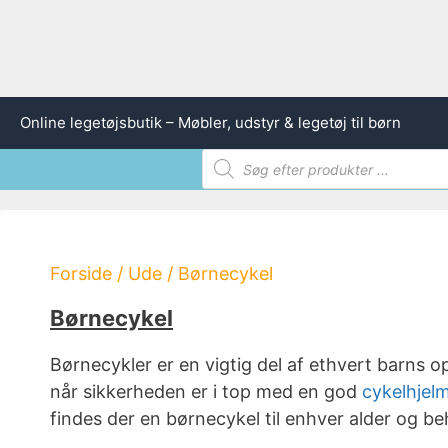
Hop
Online legetøjsbutik – Møbler, udstyr & legetøj til børn
til
Products
indhold
search
Forside
/
Ude
/ Børnecykel
Børnecykel
Børnecykler er en vigtig del af ethvert barns 
når sikkerheden er i top med en god
cykelhjel
findes der en børnecykel til enhver alder og be