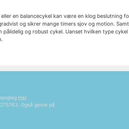
n eller en balancecykel kan være en klog beslutning f
radvist og sikrer mange timers sjov og motion. Samtidi
 pålidelig og robust cykel. Uanset hvilken type cykel
n.
opogleg
Her
21275763. Også gerne på