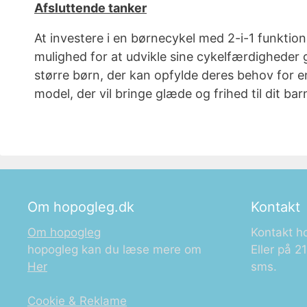
Afsluttende tanker
At investere i en børnecykel med 2-i-1 funktio
mulighed for at udvikle sine cykelfærdigheder g
større børn, der kan opfylde deres behov for en
model, der vil bringe glæde og frihed til dit bar
Om hopogleg.dk
Kontakt
Om hopogleg
Kontakt h
hopogleg kan du læse mere om
Eller på 
Her
sms.
Cookie & Reklame