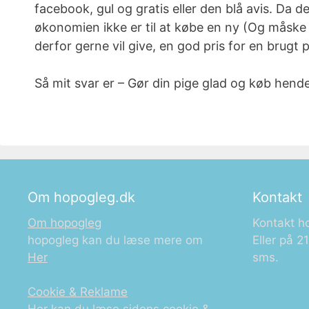
facebook, gul og gratis eller den blå avis. Da 
økonomien ikke er til at købe en ny (Og måske
derfor gerne vil give, en god pris for en brugt 
Så mit svar er – Gør din pige glad og køb hende
Om hopogleg.dk
Kontakt
Om hopogleg
Kontakt h
hopogleg kan du læse mere om
Eller på 
Her
sms.
Cookie & Reklame