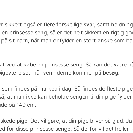
r sikkert også er flere forskellige svar, samt holdnin
 en prinsesse seng, så er det helt sikkert en rigtig g
på sit barn, når man opfylder en stort ønske som barn
at ved at købe en prinsesse seng. Så kan det være nå
 pigeværelset, når veninderne kommer på besøg.
 som findes på marked i dag. Så findes de fleste pig
, at man ikke kan beholde sengen til din pige fylder 1
gde på 140 cm.
skede pige. Det vil gøre, at din pige bliver så glad. J
ked for disse prinsesse senge. Så derfor vil det heller