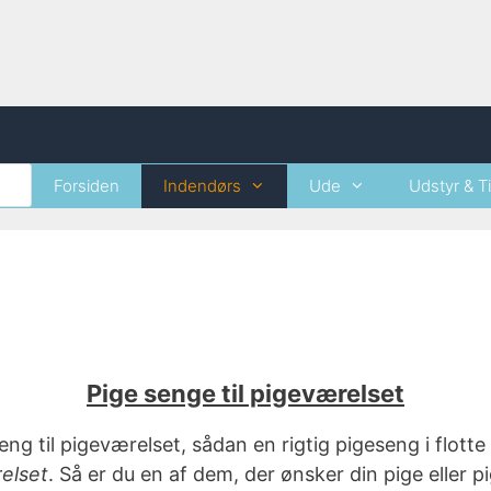
Forsiden
Indendørs
Ude
Udstyr & T
Pige senge til pigeværelset
seng til pigeværelset, sådan en rigtig pigeseng i flotte
relset
. Så er du en af dem, der ønsker din pige eller p