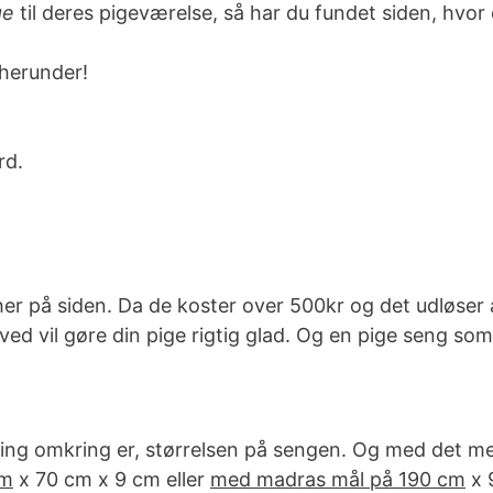
ge
til deres pigeværelse, så har du fundet siden, hvo
herunder!
rd.
e her på siden. Da de koster over 500kr og det udløser
ed vil gøre din pige rigtig glad. Og en pige seng som v
ing omkring er, størrelsen på sengen. Og med det me
cm
x 70 cm x 9 cm eller
med madras mål på 190 cm
x 