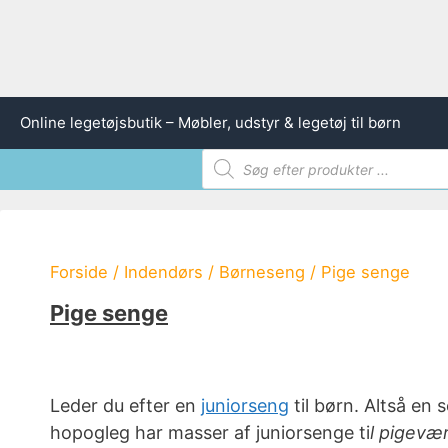
Hop
Online legetøjsbutik – Møbler, udstyr & legetøj til børn
til
Products
indhold
search
Forside
/
Indendørs
/
Børneseng
/ Pige senge
Pige senge
Leder du efter en
juniorseng
til børn. Altså en 
hopogleg har masser af juniorsenge ti
l pigevæ