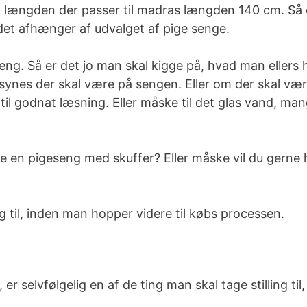
l længden der passer til madras længden 140 cm. Så de
det afhænger af udvalget af pige senge.
eng. Så er det jo man skal kigge på, hvad man ellers h
synes der skal være på sengen. Eller om der skal væ
l godnat læsning. Eller måske til det glas vand, man
 en pigeseng med skuffer? Eller måske vil du gerne 
ing til, inden man hopper videre til købs processen.
selvfølgelig en af de ting man skal tage stilling til,