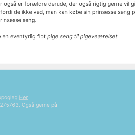
der også er forældre derude, der også rigtig gerne vil
 fordi de ikke ved, man kan købe sin prinsesse seng 
prinsesse seng.
 en eventyrlig flot
pige seng til pigeveærelset
opogleg
Her
21275763. Også gerne på