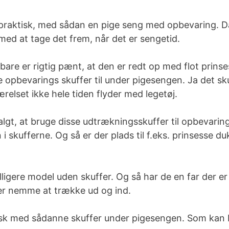
 og praktisk, med sådan en pige seng med opbevaring
 med at tage det frem, når det er sengetid.
are er rigtig pænt, at den er redt op med flot prinses
 opbevarings skuffer til under pigesengen. Ja det skul
elset ikke hele tiden flyder med legetøj.
algt, at bruge disse udtrækningsskuffer til opbevaring
 i skufferne. Og så er der plads til f.eks. prinsesse 
billigere model uden skuffer. Og så har de en far der
e er nemme at trække ud og ind.
tisk med sådanne skuffer under pigesengen. Som kan 