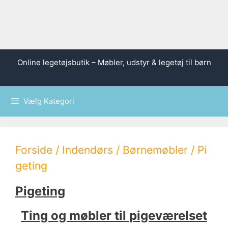
Hop
Online legetøjsbutik – Møbler, udstyr & legetøj til børn
til
indhold
Vælg Kategori
Forside
/
Indendørs
/
Børnemøbler
/ Pi
geting
Pigeting
Ting og møbler til pigeværelset